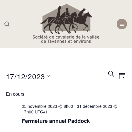
Skip
to
content
Recherc
Navi
RECHER
17/12/2023
JOU
et
de
navigati
Sélectionnez
vue
En cours
une
de
Évè
date.
vues
25 novembre 2023 @ 8h00
-
31 décembre 2023 @
17h00
UTC+1
Évèneme
Fermeture annuel Paddock