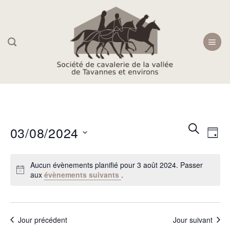
Skip
to
content
Recherc
Navi
RECHER
03/08/2024
JOU
et
de
navigati
Sélectionnez
vue
Aucun évènements planifié pour 3 août 2024. Passer
une
de
Évè
aux
évènements suivants
.
date.
vues
Évèneme
Jour précédent
Jour suivant