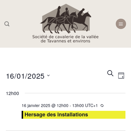
Skip
to
content
Recherc
Navi
RECHER
16/01/2025
JOU
et
de
navigati
Sélectionnez
vue
12h00
une
de
Évè
date.
vues
16 janvier 2025 @ 12h00
-
13h00
UTC+1
Évèneme
Hersage des installations