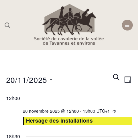
Skip
to
content
Recherc
Navi
RECHER
20/11/2025
JOU
et
de
navigati
Sélectionnez
vue
12h00
une
de
Évè
date.
vues
20 novembre 2025 @ 12h00
-
13h00
UTC+1
Évèneme
Hersage des installations
18h30