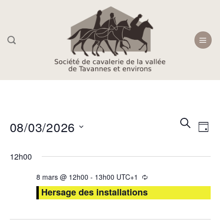
Skip
to
content
Recherc
Navi
RECHER
08/03/2026
JOU
et
de
navigati
Sélectionnez
vue
12h00
une
de
Évè
date.
vues
8 mars @ 12h00
-
13h00
UTC+1
Évèneme
Hersage des installations