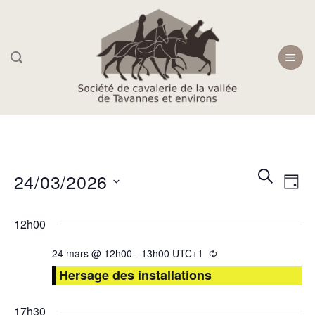
Skip
to
content
Recherc
Navi
RECHER
24/03/2026
JOU
et
de
navigati
Sélectionnez
vue
12h00
une
de
Évè
date.
vues
24 mars @ 12h00
-
13h00
UTC+1
Évèneme
Hersage des installations
17h30