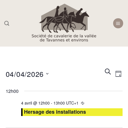
Skip
to
content
Recherc
Navi
RECHER
04/04/2026
JOU
et
de
navigati
Sélectionnez
vue
12h00
une
de
Évè
date.
vues
4 avril @ 12h00
-
13h00
UTC+1
Évèneme
Hersage des installations