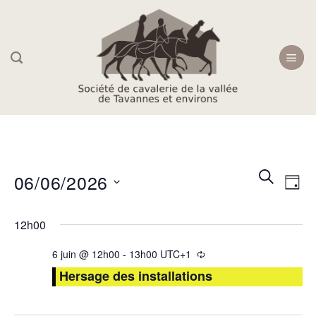
Skip
to
content
Recherc
Navi
RECHER
06/06/2026
JOU
et
de
navigati
Sélectionnez
vue
12h00
une
de
Évè
date.
vues
6 juin @ 12h00
-
13h00
UTC+1
Évèneme
Hersage des installations