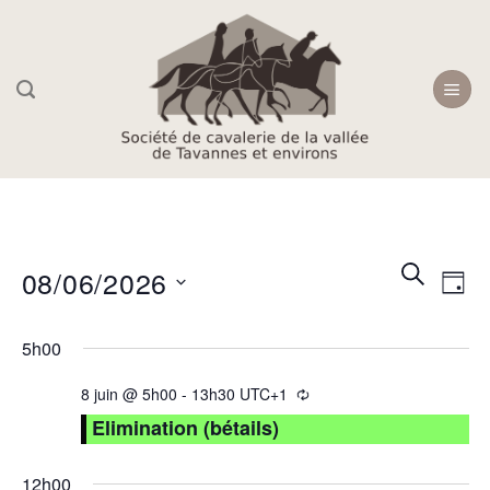
Skip
to
content
Recherc
Navi
RECHER
08/06/2026
JOU
et
de
navigati
Sélectionnez
vue
5h00
une
de
Évè
date.
vues
8 juin @ 5h00
-
13h30
UTC+1
Évèneme
Elimination (bétails)
12h00