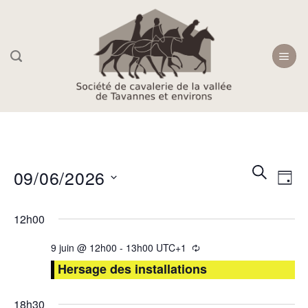
Skip
to
content
Recherc
Navi
RECHER
09/06/2026
JOU
et
de
navigati
Sélectionnez
vue
12h00
une
de
Évè
date.
vues
9 juin @ 12h00
-
13h00
UTC+1
Évèneme
Hersage des installations
18h30