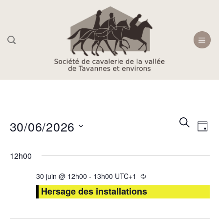
Skip
to
content
Recherc
Navi
RECHER
30/06/2026
JOU
et
de
navigati
Sélectionnez
vue
12h00
une
de
Évè
date.
vues
30 juin @ 12h00
-
13h00
UTC+1
Évèneme
Hersage des installations