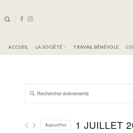
Skip
to
content
ACCUEIL
LA SOCIÉTÉ
TRAVAIL BÉNÉVOLE
CO
Recherche
Saisir
et
mot-
clé.
navigation
Rechercher
de
Évènements
1 JUILLET 2
Aujourd'hui
par
vues