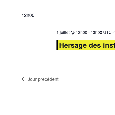
mot-
Évènements
Sélectionnez
clé.
une
12h00
date.
1 juillet @ 12h00
-
13h00
UTC+
Hersage des inst
Jour précédent