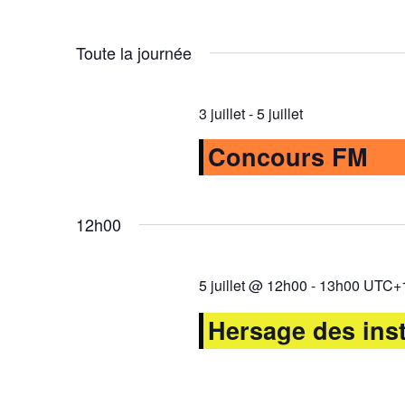
mot-
Évènements
Sélectionnez
clé.
une
Toute la journée
date.
3 juillet
-
5 juillet
Concours FM
12h00
5 juillet @ 12h00
-
13h00
UTC+
Hersage des inst