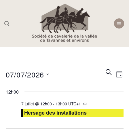
Skip
to
content
Recherc
Navi
RECHER
07/07/2026
JOU
et
de
navigati
Sélectionnez
vue
12h00
une
de
Évè
date.
vues
7 juillet @ 12h00
-
13h00
UTC+1
Évèneme
Hersage des installations