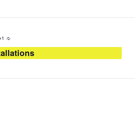
+1
allations