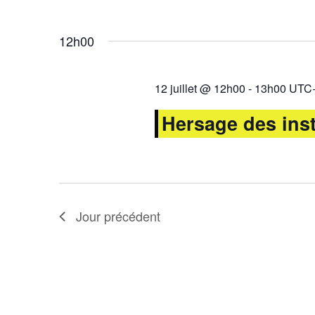
mot-
Évènements
Sélectionnez
clé.
une
12h00
date.
12 juillet @ 12h00
-
13h00
UTC
Hersage des inst
Jour précédent