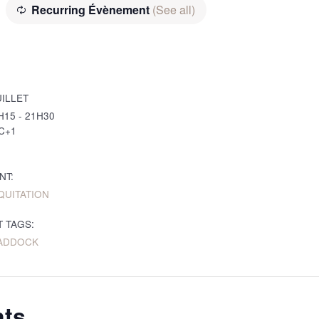
Recurring Évènement
(See all)
UILLET
H15 - 21H30
C+1
NT:
QUITATION
 TAGS:
ADDOCK
nts