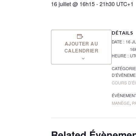
16 juillet @ 16h15
-
21h30
UTC+1
DÉTAILS
DATE :
16 J
AJOUTER AU
16
CALENDRIER
HEURE :
UT
CATÉGORIE
D’ÉVÈNEME
COURS D'É
ÉVÈNEMENT
MANÈGE
,
P
Related Évèneme