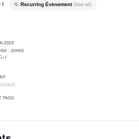
+1
Recurring Évènement
(See all)
IN 2025
H00 - 20H00
C+1
NT:
ESSAGE
 TAGS:
nts