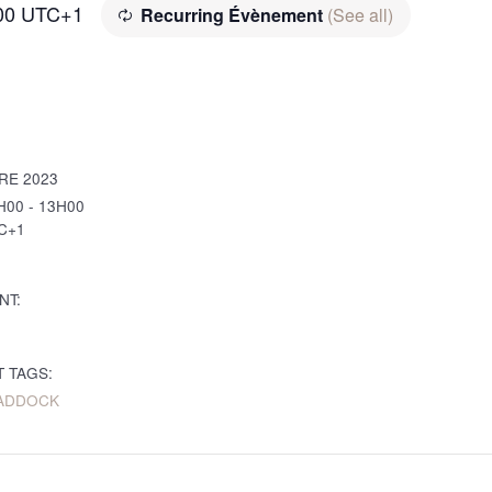
00
UTC+1
Recurring Évènement
(See all)
RE 2023
H00 - 13H00
C+1
NT:
 TAGS:
ADDOCK