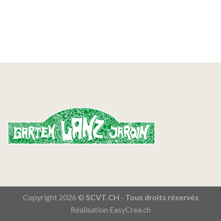
Copyright 2026 ©
SCVT.CH - Tous droits réservés
Réalisation
EasyCrea.ch