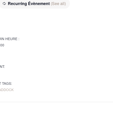
Recurring Évènement
(See all)
UIN
HEURE :
H00
NT:
 TAGS:
ADDOCK