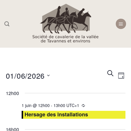
Skip
to
content
Recherc
Navi
RECHER
01/06/2026
JOU
et
de
navigati
Sélectionnez
vue
12h00
une
de
Évè
date.
vues
1 juin @ 12h00
-
13h00
UTC+1
Évèneme
Hersage des installations
16h00