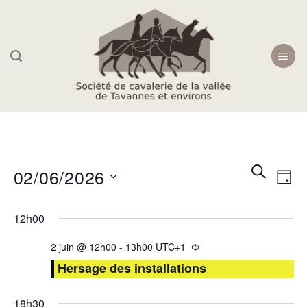
Skip
to
content
Recherc
Navi
RECHER
02/06/2026
JOU
et
de
navigati
Sélectionnez
vue
12h00
une
de
Évè
date.
vues
2 juin @ 12h00
-
13h00
UTC+1
Évèneme
Hersage des installations
18h30