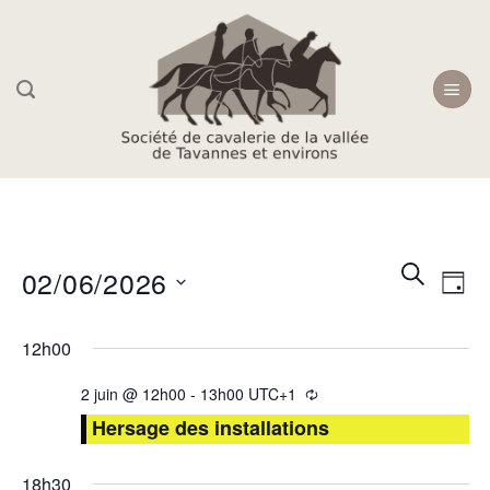
Skip
to
content
Recherc
Navi
RECHER
02/06/2026
JOU
et
de
navigati
Sélectionnez
vue
12h00
une
de
Évè
date.
vues
2 juin @ 12h00
-
13h00
UTC+1
Évèneme
Hersage des installations
18h30