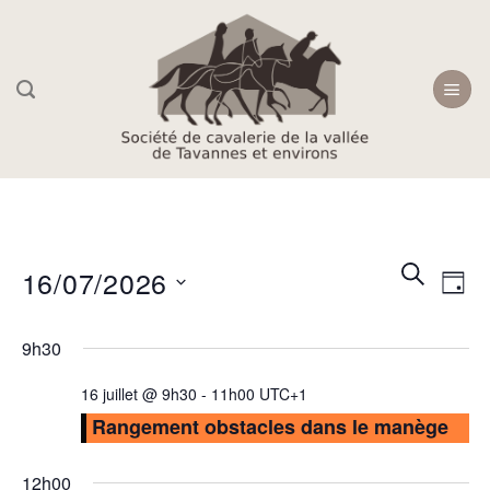
Skip
to
content
Recherc
Navi
RECHER
16/07/2026
JOU
et
de
navigati
Sélectionnez
vue
9h30
une
de
Évè
date.
vues
16 juillet @ 9h30
-
11h00
UTC+1
Évèneme
Rangement obstacles dans le manège
12h00