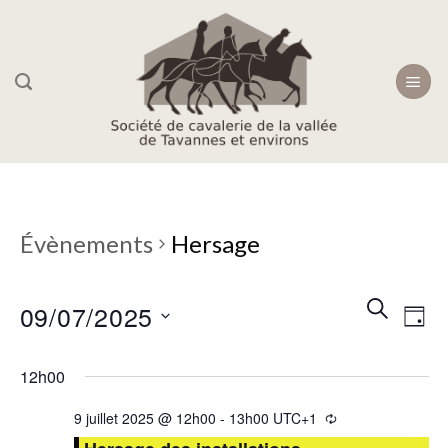
Skip
to
content
Évènements
Hersage
Recherc
Navi
RECHER
09/07/2025
JOU
et
de
navigati
Sélectionnez
vue
12h00
une
de
Évè
date.
vues
9 juillet 2025 @ 12h00
-
13h00
UTC+1
Évèneme