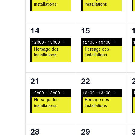
installations
installations
1
1
14
15
évènement,
évènement,
12h00
-
13h00
12h00
-
13h00
Hersage des
Hersage des
installations
installations
1
1
21
22
évènement,
évènement,
12h00
-
13h00
12h00
-
13h00
Hersage des
Hersage des
installations
installations
1
1
28
29