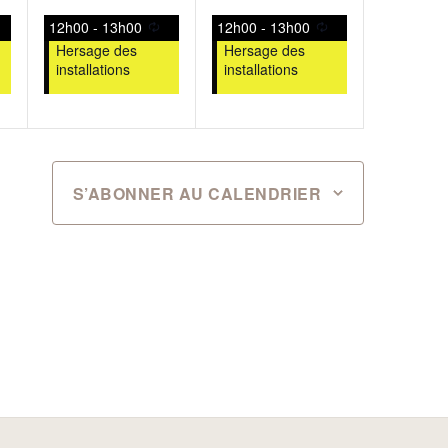
t,
évènement,
évènement,
12h00
-
13h00
12h00
-
13h00
Hersage des
Hersage des
installations
installations
S’ABONNER AU CALENDRIER