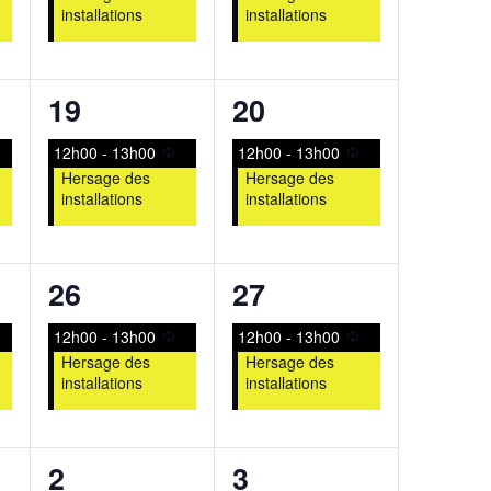
installations
installations
1
1
19
20
t,
évènement,
évènement,
12h00
-
13h00
12h00
-
13h00
Hersage des
Hersage des
installations
installations
1
1
26
27
t,
évènement,
évènement,
12h00
-
13h00
12h00
-
13h00
Hersage des
Hersage des
installations
installations
1
1
2
3