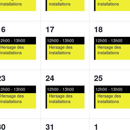
installations
installations
installations
1
1
1
16
17
18
évènement,
évènement,
évènemen
12h00
-
13h00
12h00
-
13h00
12h00
-
13h00
Hersage des
Hersage des
Hersage des
installations
installations
installations
1
1
1
23
24
25
évènement,
évènement,
évènemen
12h00
-
13h00
12h00
-
13h00
12h00
-
13h00
Hersage des
Hersage des
Hersage des
installations
installations
installations
1
1
1
30
31
1