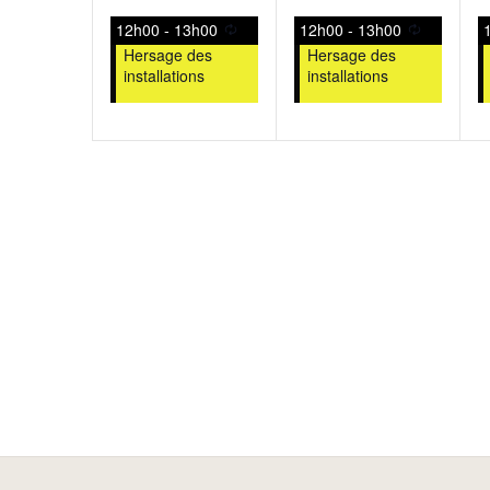
évènement,
évènement,
12h00
-
13h00
12h00
-
13h00
Hersage des
Hersage des
installations
installations